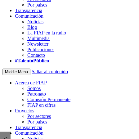
Por países
Transparencia
Comunicación
Noticias
Blog
La FIAP en la radio
Multimedia
Newsletter
Publicaciones
Contacto
#TalentoPúblico
Saltar al contenido
Middle Menu
Acerca de FIAP
Somos
Patronato
Comisión Permanente
FIAP en cifras
Proyectos
Por sectores
Por países
Transparencia
Comunicación
<
Noticias