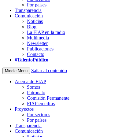
Por países
Transparencia
Comunicación
Noticias
Blog
La FIAP en la radio
Multimedia
Newsletter
Publicaciones
Contacto
#TalentoPúblico
Saltar al contenido
Middle Menu
Acerca de FIAP
Somos
Patronato
Comisión Permanente
FIAP en cifras
Proyectos
Por sectores
Por países
Transparencia
Comunicación
Noticias