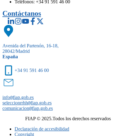
Teléfonos: +34 91 591 46 00
Contáctanos
Avenida del Partenón, 16-18,
28042/Madrid
España
+34 91 591 46 00
info
@
fiap.gob.es
seleccionrrhh
@
fiap.gob.es
comunicacion
@
fiap.gob.es
FIAP © 2025.Todos los derechos reservados
Declaración de accesibilidad
Copyright