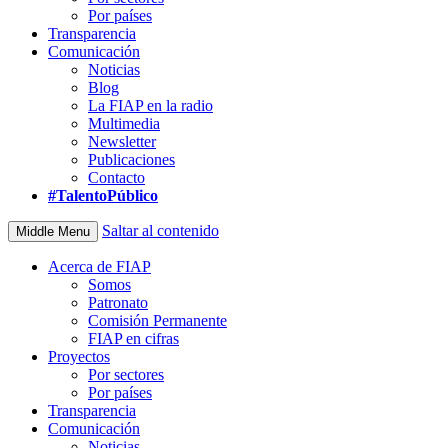
Por países
Transparencia
Comunicación
Noticias
Blog
La FIAP en la radio
Multimedia
Newsletter
Publicaciones
Contacto
#TalentoPúblico
Saltar al contenido
Middle Menu
Acerca de FIAP
Somos
Patronato
Comisión Permanente
FIAP en cifras
Proyectos
Por sectores
Por países
Transparencia
Comunicación
Noticias