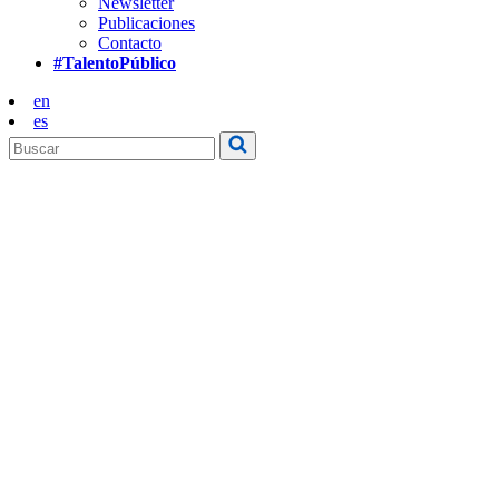
Newsletter
Publicaciones
Contacto
#TalentoPúblico
en
es