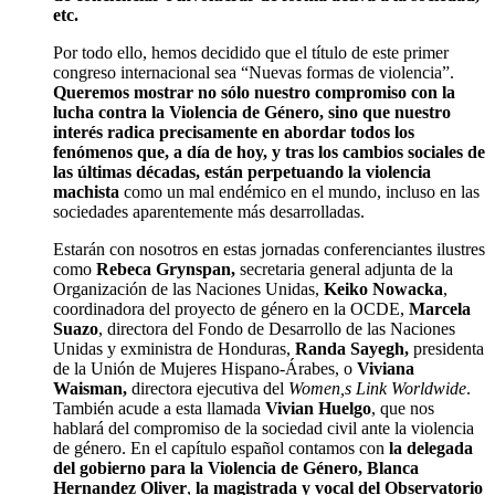
etc.
Por todo ello, hemos decidido que el título de este primer
congreso internacional sea “Nuevas formas de violencia”.
Queremos mostrar no sólo nuestro compromiso con la
lucha contra la Violencia de Género, sino que nuestro
interés radica precisamente en abordar todos los
fenómenos que, a día de hoy, y tras los cambios sociales de
las últimas décadas, están perpetuando la violencia
machista
como un mal endémico en el mundo, incluso en las
sociedades aparentemente más desarrolladas.
Estarán con nosotros en estas jornadas conferenciantes ilustres
como
Rebeca Grynspan,
secretaria general adjunta de la
Organización de las Naciones Unidas,
Keiko Nowacka
,
coordinadora del proyecto de género en la OCDE,
Marcela
Suazo
, directora del Fondo de Desarrollo de las Naciones
Unidas y exministra de Honduras,
Randa Sayegh,
presidenta
de la Unión de Mujeres Hispano-Árabes, o
Viviana
Waisman,
directora ejecutiva del
Women,s Link Worldwide
.
También acude a esta llamada
Vivian Huelgo
, que nos
hablará del compromiso de la sociedad civil ante la violencia
de género. En el capítulo español contamos con
la delegada
del gobierno para la Violencia de Género, Blanca
Hernandez Oliver
,
la magistrada y vocal del Observatorio