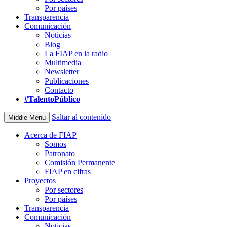
Por países
Transparencia
Comunicación
Noticias
Blog
La FIAP en la radio
Multimedia
Newsletter
Publicaciones
Contacto
#TalentoPúblico
Saltar al contenido
Middle Menu
Acerca de FIAP
Somos
Patronato
Comisión Permanente
FIAP en cifras
Proyectos
Por sectores
Por países
Transparencia
Comunicación
Noticias