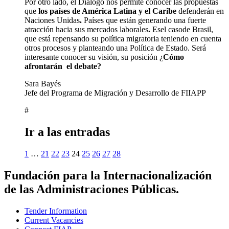
Por otro lado, el Diálogo nos permite conocer las propuestas
que
los países de América Latina y el Caribe
defenderán en
Naciones Unidas
.
Países que están generando una fuerte
atracción hacia sus mercados laborales
.
Esel casode Brasil,
que está repensando su política migratoria teniendo en cuenta
otros procesos y planteando una Política de Estado. Será
interesante conocer su visión, su posición ¿
Cómo
afrontarán el debate?
Sara Bayés
Jefe del Programa de Migración y Desarrollo de FIIAPP
#
Ir a las entradas
1
…
21
22
23
24
25
26
27
28
Fundación para la Internacionalización
de las Administraciones Públicas.
Tender Information
Current Vacancies