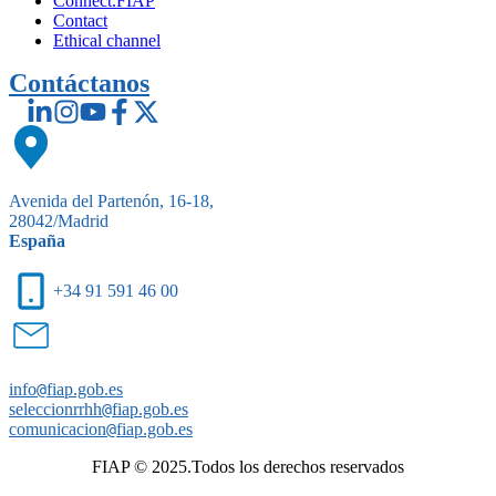
Connect.FIAP
Contact
Ethical channel
Contáctanos
Avenida del Partenón, 16-18,
28042/Madrid
España
+34 91 591 46 00
info
@
fiap.gob.es
seleccionrrhh
@
fiap.gob.es
comunicacion
@
fiap.gob.es
FIAP © 2025.Todos los derechos reservados