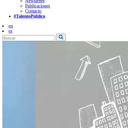
Newsletter
Publicaciones
Contacto
#TalentoPúblico
en
es