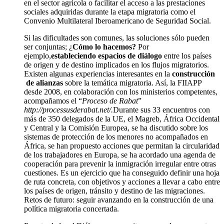
en el sector agrícola o facilitar el acceso a las prestaciones
sociales adquiridas durante la etapa migratoria como el
Convenio Multilateral Iberoamericano de Seguridad Social.
Si las dificultades son comunes, las soluciones sólo pueden
ser conjuntas; ¿
Cómo lo hacemos?
Por
ejemplo,
estableciendo espacios de diálogo
entre los países
de origen y de destino implicados en los flujos migratorios.
Existen algunas experiencias interesantes en la
construcción
de alianzas
sobre la temática migratoria. Así, la FIIAPP
desde 2008, en colaboración con los ministerios competentes,
acompañamos el “
Proceso de Rabat
”
http://processusderabat.net/.
Durante sus 33 encuentros con
más de 350 delegados de la UE, el Magreb, África Occidental
y Central y la Comisión Europea, se ha discutido sobre los
sistemas de protección de los menores no acompañados en
África, se han propuesto acciones que permitan la circularidad
de los trabajadores en Europa, se ha acordado una agenda de
cooperación para prevenir la inmigración irregular entre otras
cuestiones. Es un ejercicio que ha conseguido definir una hoja
de ruta concreta, con objetivos y acciones a llevar a cabo entre
los países de origen, tránsito y destino de las migraciones.
Retos de futuro: seguir avanzando en la construcción de una
política migratoria concertada.