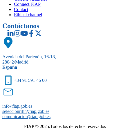
Connect.FIAP
Contact
Ethical channel
Contáctanos
Avenida del Partenón, 16-18,
28042/Madrid
España
+34 91 591 46 00
info
@
fiap.gob.es
seleccionrrhh
@
fiap.gob.es
comunicacion
@
fiap.gob.es
FIAP © 2025.Todos los derechos reservados