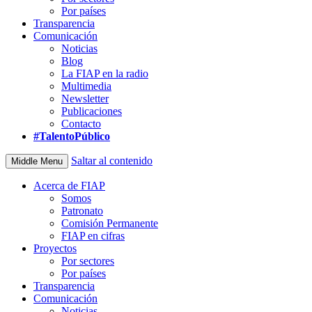
Por países
Transparencia
Comunicación
Noticias
Blog
La FIAP en la radio
Multimedia
Newsletter
Publicaciones
Contacto
#TalentoPúblico
Saltar al contenido
Middle Menu
Acerca de FIAP
Somos
Patronato
Comisión Permanente
FIAP en cifras
Proyectos
Por sectores
Por países
Transparencia
Comunicación
Noticias