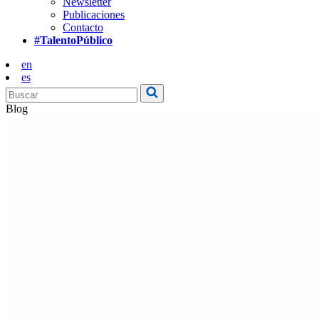
Newsletter
Publicaciones
Contacto
#TalentoPúblico
en
es
Blog