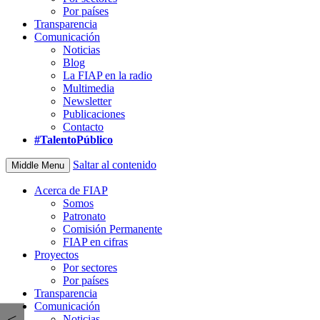
Por países
Transparencia
Comunicación
Noticias
Blog
La FIAP en la radio
Multimedia
Newsletter
Publicaciones
Contacto
#TalentoPúblico
Saltar al contenido
Middle Menu
Acerca de FIAP
Somos
Patronato
Comisión Permanente
FIAP en cifras
Proyectos
Por sectores
Por países
Transparencia
Comunicación
<
Noticias