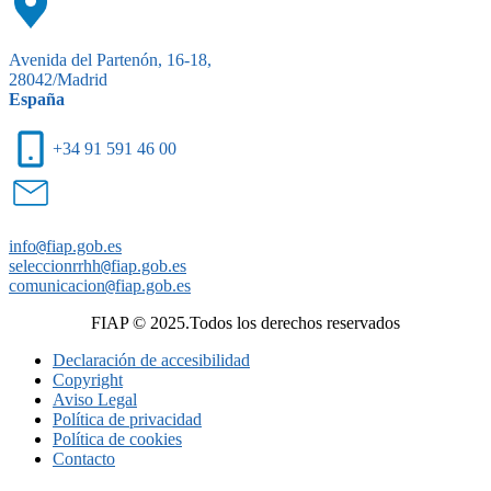
Avenida del Partenón, 16-18,
28042/Madrid
España
+34 91 591 46 00
info
@
fiap.gob.es
seleccionrrhh
@
fiap.gob.es
comunicacion
@
fiap.gob.es
FIAP © 2025.Todos los derechos reservados
Declaración de accesibilidad
Copyright
Aviso Legal
Política de privacidad
Política de cookies
Contacto