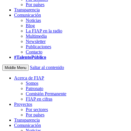
Por países
Transparencia
Comunicación
Noticias
Blog
La FIAP en la radio
Multimedia
Newsletter
Publicaciones
Contacto
#TalentoPúblico
Saltar al contenido
Middle Menu
Acerca de FIAP
Somos
Patronato
Comisión Permanente
FIAP en cifras
Proyectos
Por sectores
Por países
Transparencia
Comunicación
Noticias