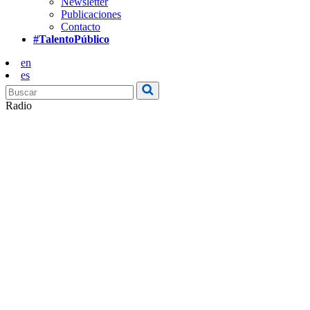
Newsletter
Publicaciones
Contacto
#TalentoPúblico
en
es
Radio