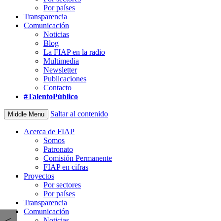
Por países
Transparencia
Comunicación
Noticias
Blog
La FIAP en la radio
Multimedia
Newsletter
Publicaciones
Contacto
#TalentoPúblico
Saltar al contenido
Middle Menu
Acerca de FIAP
Somos
Patronato
Comisión Permanente
FIAP en cifras
Proyectos
Por sectores
Por países
Transparencia
Comunicación
<
Noticias