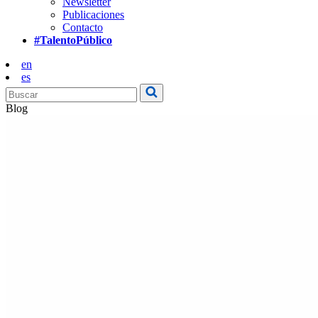
Newsletter
Publicaciones
Contacto
#TalentoPúblico
en
es
Blog