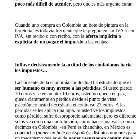
poco más difícil de atender
, pero que es más urgente curar.
Cuando uno compra en Colombia un bote de pintura en la
ferretería, es todavía frecuente que te pregunten sin IVA o con
IVA, sin recibo o con recibo, con la
oferta implícita o
explícita de no pagar el impuesto
a las ventas.
Influye decisivamente la actitud de los ciudadanos hacia
los impuestos…
La corriente de la economía conductual ha estudiado que
el
ser humano es muy averso a las pérdidas
. Si usted pierde
10 euros y se encuentra 10 euros, usted no queda en paz,
queda claramente en pérdida desde el punto de vista
psicológico; usted necesitaría encontrarse 27 euros. A las
pérdidas se les aplica una lupa. Si usted ve los impuestos
como pérdida, sufre desproporcionadamente; pero es diferente
si los ve como una contribución, como hacer una vaca, como
decimos en Colombia, -en Perú es chanchito, en México es
coperacha (
poner un bote en España
)-, distintos nombres para
un mecanismo que es el de
poner recursos en común para