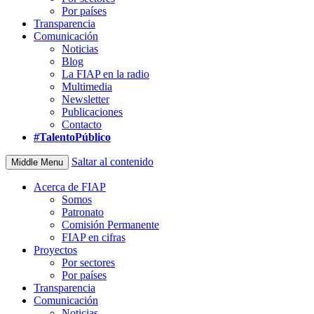
Por países
Transparencia
Comunicación
Noticias
Blog
La FIAP en la radio
Multimedia
Newsletter
Publicaciones
Contacto
#TalentoPúblico
Saltar al contenido
Middle Menu
Acerca de FIAP
Somos
Patronato
Comisión Permanente
FIAP en cifras
Proyectos
Por sectores
Por países
Transparencia
Comunicación
Noticias