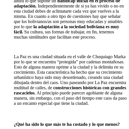
altura lo que supone un
hándicap inicial en el proceso de
adaptación.
Independientemente de si ya has vivido o no en
esta ciudad debes de aclimatarte cada vez que vuelves a la
misma. En cuanto a otro tipo de cuestiones hay que señalar
que los bolivianos/as son personas muy educadas y amables
por lo que
la adaptación a la sociedad boliviana es muy
fácil.
Su cultura, sus formas de trabajar, en fin, tenemos
muchas similitudes que facilitan este proceso.
La Paz es una ciudad situada en el valle de Chuquiago Marka
por lo que se encuentra “protegida” por cadenas montañosas.
Esto de alguna manera oprime a la ciudad y la delimita en su
crecimiento. Esta característica ha hecho que su crecimiento
urbanístico haya sido muy desordenado, creando una ciudad
dibujada dentro del caos. Uno paseando por La Paz encuentra
multitud de calles, de
construcciones históricas con grandes
rascacielos
. Al principio puede parecer agobiante de alguna
manera, sin embargo, con el paso del tiempo este caos da paso
a un encanto especial que tiene la ciudad.
¿Qué ha sido lo que más te ha costado y lo que menos?