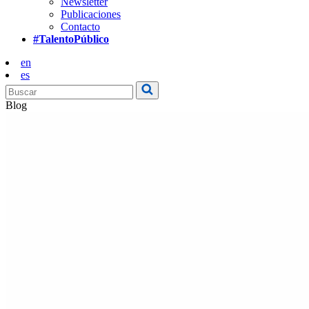
Newsletter
Publicaciones
Contacto
#TalentoPúblico
en
es
Blog