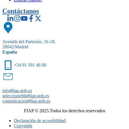
Contáctanos
Avenida del Partenón, 16-18,
28042/Madrid
España
+34 91 591 46 00
info
@
fiap.gob.es
seleccionrrhh
@
fiap.gob.es
comunicacion
@
fiap.gob.es
FIAP © 2025.Todos los derechos reservados
Declaración de accesibilidad
Copyright