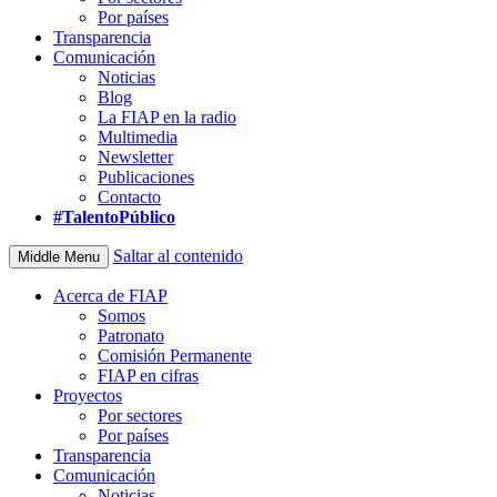
Por países
Transparencia
Comunicación
Noticias
Blog
La FIAP en la radio
Multimedia
Newsletter
Publicaciones
Contacto
#TalentoPúblico
Saltar al contenido
Middle Menu
Acerca de FIAP
Somos
Patronato
Comisión Permanente
FIAP en cifras
Proyectos
Por sectores
Por países
Transparencia
Comunicación
Noticias