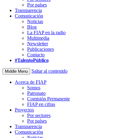
Por países
Transparencia
Comunicación
Noticias
Blog
La FIAP en la radio
Multimedia
Newsletter
Publicaciones
Contacto
#TalentoPúblico
Saltar al contenido
Middle Menu
Acerca de FIAP
Somos
Patronato
Comisión Permanente
FIAP en cifras
Proyectos
Por sectores
Por países
Transparencia
Comunicación
Noticias