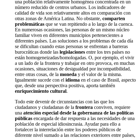
una población relativamente homogénea concentrada en un
número reducido de centros urbanos. Los indicadores de
calidad de vida son relativamente altos en comparación con
otras zonas de América Latina. No obstante,
comparten
problemáticas
que se van repitiendo a lo largo de la cuenca.
En numerosas ocasiones, las personas de un mismo núcleo
familiar viven en diferentes municipios pertenecientes a
diferentes países. Las soluciones a los problemas de cada día
se dificultan cuando estas personas se enfrentan a barreras
burocráticas donde las
legislaciones
entre los tres países no
están homogeneizadas/homologadas. O, por ejemplo, el vivir
a un lado de la frontera y trabajar en otro provoca, en muchas
ocasiones, situaciones de desigualdad por incompatibilidad,
entre otras cosas, de la
moneda
y el valor de la misma.
Igualmente sucede con el
idioma
en el caso de Brasil, aspecto
que, desde una perspectiva positiva, aporta también
enriquecimiento cultural
.
Todo este devenir de circunstancias con las que los
ciudadanos y ciudadanas de la
frontera
conviven, requiere
una
atención especial desde la gobernanza de las políticas
públicas
encargada de dar respuesta a las necesidades de una
población de especial idiosincrasia. Ayudar para ello a
fortalecer la interrelación entre los poderes públicos de
diferente nivel sumado a las relaciones exteriores entre países,