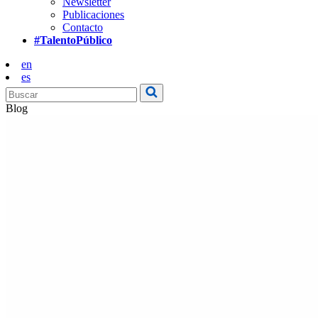
Newsletter
Publicaciones
Contacto
#TalentoPúblico
en
es
Blog