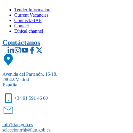
Tender Information
Current Vacancies
Connect.FIAP
Contact
Ethical channel
Contáctanos
Avenida del Partenón, 16-18,
28042/Madrid
España
+34 91 591 46 00
info
@
fiap.gob.es
seleccionrrhh
@
fiap.gob.es