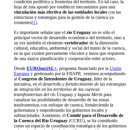
condición periférica y fronteriza del territorio. En tal caso, la
hoja de ruta apostó por establecer mecanismos para una
vinculación más efectiva de las entidades locales
con las
estructuras y estrategias para la gestión de la cuenca ya
existentes
[1]
.
Es importante señalar que el
río Uruguay
no es sólo el
principal vector de desarrollo económico del territorio, sino a
su vez también el elemento
vertebrador
de la dimensión
cultural, educativa, ambiental y social del tramo de la cuenca,
en la que existen previamente vínculos y lazos que requieren
de una mayor planificación y cooperación entre actores.
Desde
EUROsociAL+
, programa financiado por la
Unión
Europea
y gestionado por la FIIAPP, venimos acompañando
al
Congreso de Intendentes de Uruguay
, líder de la
iniciativa, en el
desarrollo y fortalecimiento de las estrategias
de integración en los territorios de las cuencas
transfronterizas del río Uruguay y laguna Merin
para
canalizar las posibilidades de desarrollo de las zonas
trasfronterizas con enfoque de cuenca, fortaleciendo la
gobernanza y empoderando los gobiernos locales y
subnacionales. Asimismo, el
Comité para el Desarrollo de
la Cuenca del Río Uruguay
(CCRU), se ha constituido
como un espacio de coordinación estratégica de los gobiernos