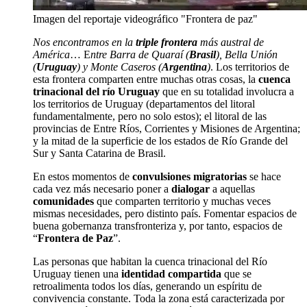
Imagen del reportaje videográfico "Frontera de paz"
Nos encontramos en la
triple frontera
más austral de
América
… E
ntre Barra de Quaraí (
Brasil
), Bella Unión
(
Uruguay
) y Monte Caseros (
Argentina
)
. Los territorios de
esta frontera comparten entre muchas otras cosas, la
cuenca
trinacional del río Uruguay
que en su totalidad involucra a
los territorios de Uruguay (departamentos del litoral
fundamentalmente, pero no solo estos); el litoral de las
provincias de Entre Ríos, Corrientes y Misiones de Argentina;
y la mitad de la superficie de los estados de Río Grande del
Sur y Santa Catarina de Brasil.
En estos momentos de
convulsiones migratorias
se hace
cada vez más necesario poner a
dialogar
a aquellas
comunidades
que comparten territorio y muchas veces
mismas necesidades, pero distinto país. Fomentar espacios de
buena gobernanza transfronteriza y, por tanto, espacios de
“
Frontera de Paz
”.
Las personas que habitan la cuenca trinacional del Río
Uruguay tienen una
identidad compartida
que se
retroalimenta todos los días, generando un espíritu de
convivencia constante. Toda la zona está caracterizada por