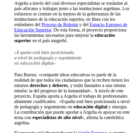
Argelia a través del cual diversos especialistas se trasladan al
país africano y trabajan junto a las instituciones argelinas. Los
esfuerzos se centran en la mejora de la gobernanza de las
instituciones de la educación superior, en línea con los
estándares del
Proceso de Bolonia
y del
Espacio Europeo de
Educación Superior
. De esta forma, el proyecto proporciona
las herramientas necesarias para mejorar la
educación
superior
en el país magrebí.
«España está bien posicionada
a
nivel de pedagogía y seguimiento
en educación digital»
Para Bueno, «compartir ideas educativas es partir de la
realidad de que todos los ciudadanos que la reciben tienen los
mismos
derechos y deberes
, y están llamados a una misma
misión: la del progreso de la humanidad». A través de este
proyecto, España aporta a Argelia el trabajo de profesionales
altamente cualificados. «España está bien posicionada a nivel
de pedagogía y seguimiento en
educación digital
y sinergia.
La contribución que puede aportar a Argelia es apoyar en este
tema con
especialistas de alto nivel
», afirma la catedrática
argelina.
El proyecto está financiado por la
Unión Europea,
y cuenta