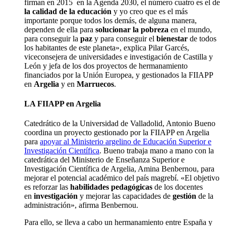
firman en 2015 en la Agenda 2030, el número cuatro es el de
la calidad de la educación
y yo creo que es el más
importante porque todos los demás, de alguna manera,
dependen de ella para
solucionar la pobreza
en el mundo,
para conseguir la
paz
y para conseguir el
bienestar
de todos
los habitantes de este planeta», explica Pilar Garcés,
viceconsejera de universidades e investigación de Castilla y
León y jefa de los dos proyectos de hermanamiento
financiados por la Unión Europea, y gestionados la FIIAPP
en
Argelia
y en
Marruecos
.
LA FIIAPP en Argelia
Catedrático de la Universidad de Valladolid, Antonio Bueno
coordina un proyecto gestionado por la FIIAPP en Argelia
para
apoyar al Ministerio argelino de Educación Superior e
Investigación Científica
. Bueno trabaja mano a mano con la
catedrática del Ministerio de Enseñanza Superior e
Investigación Científica de Argelia, Amina Benbernou, para
mejorar el potencial académico del país magrebí. «El objetivo
es reforzar las
habilidades pedagógicas
de los docentes
en
investigación
y mejorar las capacidades de
gestión
de la
administración», afirma Benbernou.
Para ello, se lleva a cabo un hermanamiento entre España y