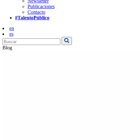
Newsletter
Publicaciones
Contacto
#TalentoPúblico
en
es
Blog