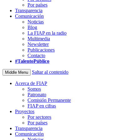
Por países
Transparencia
Comunicación
Noticias
Blog
La FIAP en la radio
Multimedia
Newsletter
Publicaciones
Contacto
#TalentoPúblico
Saltar al contenido
Middle Menu
Acerca de FIAP
Somos
Patronato
Comisión Permanente
FIAP en cifras
Proyectos
Por sectores
Por países
Transparencia
Comunicación
Noticias