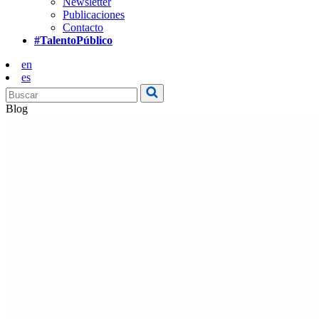
Newsletter
Publicaciones
Contacto
#TalentoPúblico
en
es
Blog