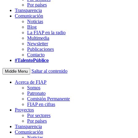
Por países
Transparencia
Comunicación
Noticias
Blog
La FIAP en la radio
Multimedia
Newsletter
Publicaciones
Contacto
#TalentoPúblico
Saltar al contenido
Middle Menu
Acerca de FIAP
Somos
Patronato
Comisión Permanente
FIAP en cifras
Proyectos
Por sectores
Por países
Transparencia
Comunicación
Noticias