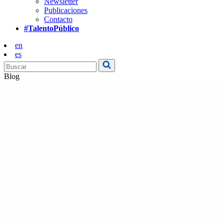
Newsletter
Publicaciones
Contacto
#TalentoPúblico
en
es
Blog