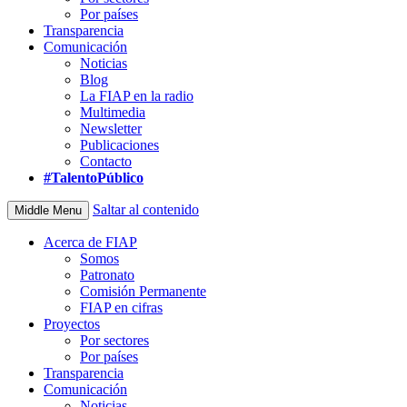
Por países
Transparencia
Comunicación
Noticias
Blog
La FIAP en la radio
Multimedia
Newsletter
Publicaciones
Contacto
#TalentoPúblico
Saltar al contenido
Middle Menu
Acerca de FIAP
Somos
Patronato
Comisión Permanente
FIAP en cifras
Proyectos
Por sectores
Por países
Transparencia
Comunicación
Noticias