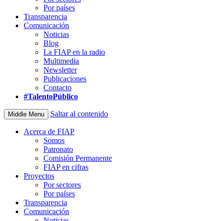
Por países
Transparencia
Comunicación
Noticias
Blog
La FIAP en la radio
Multimedia
Newsletter
Publicaciones
Contacto
#TalentoPúblico
Saltar al contenido
Middle Menu
Acerca de FIAP
Somos
Patronato
Comisión Permanente
FIAP en cifras
Proyectos
Por sectores
Por países
Transparencia
Comunicación
Noticias