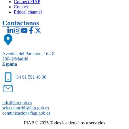
Connect.FIAP
Contact
Ethical channel
Contáctanos
Avenida del Partenón, 16-18,
28042/Madrid
España
+34 91 591 46 00
info
@
fiap.gob.es
seleccionrrhh
@
fiap.gob.es
comunicacion
@
fiap.gob.es
FIAP © 2025.Todos los derechos reservados