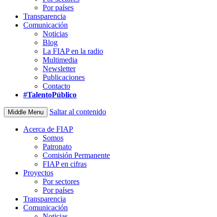
Por países
Transparencia
Comunicación
Noticias
Blog
La FIAP en la radio
Multimedia
Newsletter
Publicaciones
Contacto
#TalentoPúblico
Saltar al contenido
Middle Menu
Acerca de FIAP
Somos
Patronato
Comisión Permanente
FIAP en cifras
Proyectos
Por sectores
Por países
Transparencia
Comunicación
Noticias