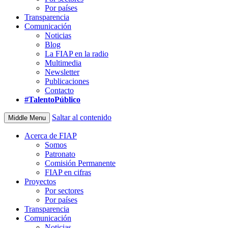
Por países
Transparencia
Comunicación
Noticias
Blog
La FIAP en la radio
Multimedia
Newsletter
Publicaciones
Contacto
#TalentoPúblico
Saltar al contenido
Middle Menu
Acerca de FIAP
Somos
Patronato
Comisión Permanente
FIAP en cifras
Proyectos
Por sectores
Por países
Transparencia
Comunicación
Noticias