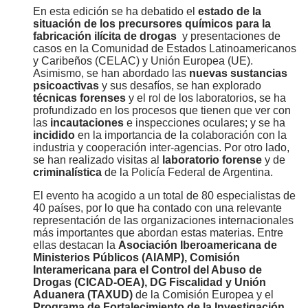
En esta edición se ha debatido el
estado de la
situación de los precursores químicos para la
fabricación ilícita de drogas
y presentaciones de
casos en la Comunidad de Estados Latinoamericanos
y Caribeños (CELAC) y Unión Europea (UE).
Asimismo, se han abordado las
nuevas sustancias
psicoactivas
y sus desafíos, se han explorado
técnicas forenses
y el rol de los laboratorios, se ha
profundizado en los procesos que tienen que ver con
las
incautaciones
e inspecciones oculares; y se ha
incidido
en la importancia de la colaboración con la
industria y cooperación inter-agencias. Por otro lado,
se han realizado visitas al
laboratorio forense
y de
criminalística
de la Policía Federal de Argentina.
El evento ha acogido a un total de 80 especialistas de
40 países, por lo que ha contado con una relevante
representación de las organizaciones internacionales
más importantes que abordan estas materias. Entre
ellas destacan la
Asociación Iberoamericana de
Ministerios Públicos (AIAMP),
Comisión
Interamericana para el Control del Abuso de
Drogas (CICAD-OEA), DG Fiscalidad y Unión
Aduanera (TAXUD)
de la Comisión Europea y el
Programa de Fortalecimiento de la Investigación