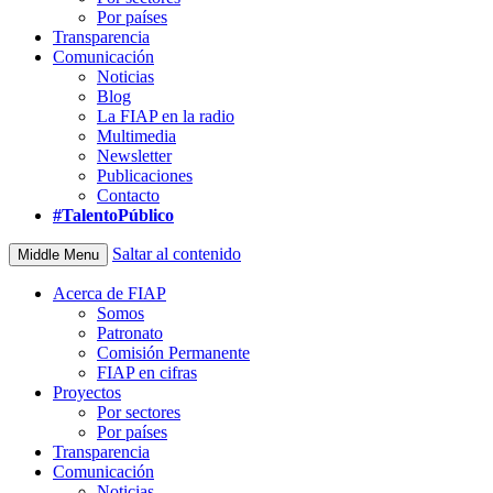
Por países
Transparencia
Comunicación
Noticias
Blog
La FIAP en la radio
Multimedia
Newsletter
Publicaciones
Contacto
#TalentoPúblico
Saltar al contenido
Middle Menu
Acerca de FIAP
Somos
Patronato
Comisión Permanente
FIAP en cifras
Proyectos
Por sectores
Por países
Transparencia
Comunicación
Noticias