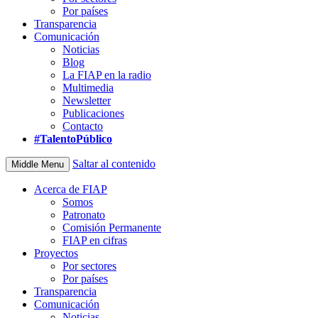
Por países
Transparencia
Comunicación
Noticias
Blog
La FIAP en la radio
Multimedia
Newsletter
Publicaciones
Contacto
#TalentoPúblico
Saltar al contenido
Middle Menu
Acerca de FIAP
Somos
Patronato
Comisión Permanente
FIAP en cifras
Proyectos
Por sectores
Por países
Transparencia
Comunicación
Noticias