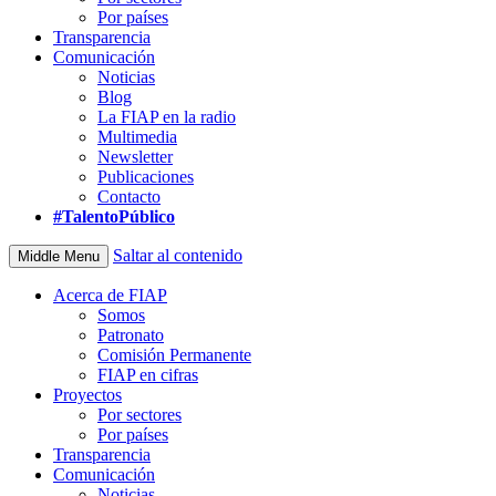
Por países
Transparencia
Comunicación
Noticias
Blog
La FIAP en la radio
Multimedia
Newsletter
Publicaciones
Contacto
#TalentoPúblico
Saltar al contenido
Middle Menu
Acerca de FIAP
Somos
Patronato
Comisión Permanente
FIAP en cifras
Proyectos
Por sectores
Por países
Transparencia
Comunicación
Noticias