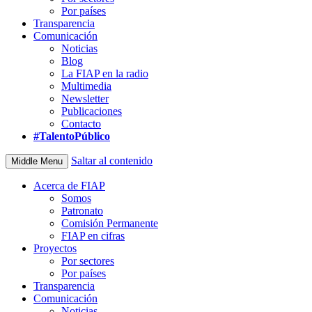
Por países
Transparencia
Comunicación
Noticias
Blog
La FIAP en la radio
Multimedia
Newsletter
Publicaciones
Contacto
#TalentoPúblico
Saltar al contenido
Middle Menu
Acerca de FIAP
Somos
Patronato
Comisión Permanente
FIAP en cifras
Proyectos
Por sectores
Por países
Transparencia
Comunicación
Noticias