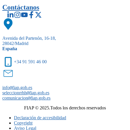
Contáctanos
Avenida del Partenón, 16-18,
28042/Madrid
España
+34 91 591 46 00
info
@
fiap.gob.es
seleccionrrhh
@
fiap.gob.es
comunicacion
@
fiap.gob.es
FIAP © 2025.Todos los derechos reservados
Declaración de accesibilidad
Copyright
Aviso Legal