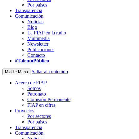
Por países
Transparencia
Comunicación
Noticias
Blog
La FIAP en la radio
Multimedia
Newsletter
Publicaciones
Contacto
#TalentoPúblico
Saltar al contenido
Middle Menu
Acerca de FIAP
Somos
Patronato
Comisión Permanente
FIAP en cifras
Proyectos
Por sectores
Por países
Transparencia
Comunicación
Noticias