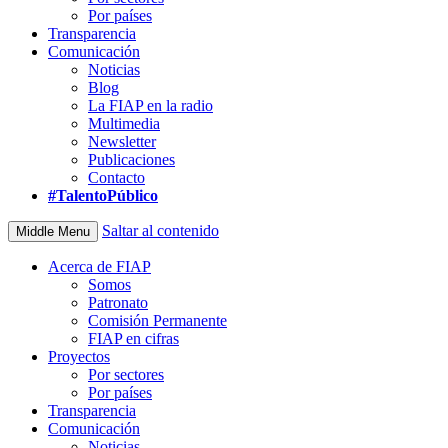
Por países
Transparencia
Comunicación
Noticias
Blog
La FIAP en la radio
Multimedia
Newsletter
Publicaciones
Contacto
#TalentoPúblico
Saltar al contenido
Middle Menu
Acerca de FIAP
Somos
Patronato
Comisión Permanente
FIAP en cifras
Proyectos
Por sectores
Por países
Transparencia
Comunicación
Noticias