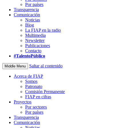
Por países
Transparencia
Comunicación
Noticias
Blog
La FIAP en la radio
Multimedia
Newsletter
Publicaciones
Contacto
#TalentoPúblico
Saltar al contenido
Middle Menu
Acerca de FIAP
Somos
Patronato
Comisión Permanente
FIAP en cifras
Proyectos
Por sectores
Por países
Transparencia
Comunicación
Noticias