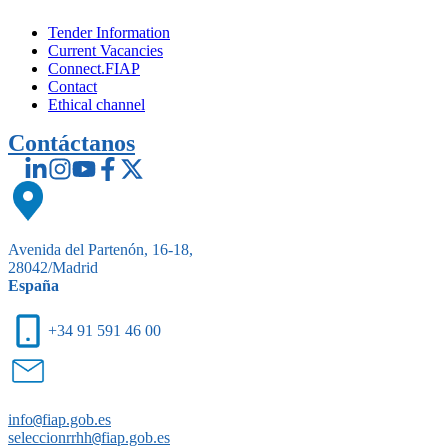
Tender Information
Current Vacancies
Connect.FIAP
Contact
Ethical channel
Contáctanos
Avenida del Partenón, 16-18,
28042/Madrid
España
+34 91 591 46 00
info
@
fiap.gob.es
seleccionrrhh
@
fiap.gob.es