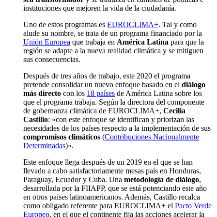
instituciones que mejoren la vida de la ciudadanía.
Uno de estos programas es
EUROCLIMA+
. Tal y como
alude su nombre, se trata de un programa financiado por la
Unión Europea
que trabaja en
América Latina
para que la
región se adapte a la nueva realidad climática y se mitiguen
sus consecuencias.
Después de tres años de trabajo, este 2020 el programa
pretende consolidar un nuevo enfoque basado en el
diálogo
más directo
con los
18 países
de América Latina sobre los
que el programa trabaja. Según la directora del componente
de gobernanza climática de EUROCLIMA+,
Cecilia
Castillo
: «con este enfoque se identifican y priorizan las
necesidades de los países respecto a la implementación de sus
compromisos climáticos
(
Contribuciones Nacionalmente
Determinadas
)».
Este enfoque llega después de un 2019 en el que se han
llevado a cabo satisfactoriamente mesas país en Honduras,
Paraguay, Ecuador y Cuba. Una
metodología de diálogo
,
desarrollada por la FIIAPP, que se está potenciando este año
en otros países latinoamericanos. Además, Castillo recalca
como obligado referente para EUROCLIMA+ el
Pacto Verde
Europeo
, en el que el continente fija las acciones acelerar la