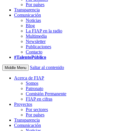
Por países
Transparencia
Comunicación
Noticias
Blog
La FIAP en la radio
Multimedia
Newsletter
Publicaciones
Contacto
#TalentoPúblico
Saltar al contenido
Middle Menu
Acerca de FIAP
Somos
Patronato
Comisión Permanente
FIAP en cifras
Proyectos
Por sectores
Por países
Transparencia
Comunicación
Noticias