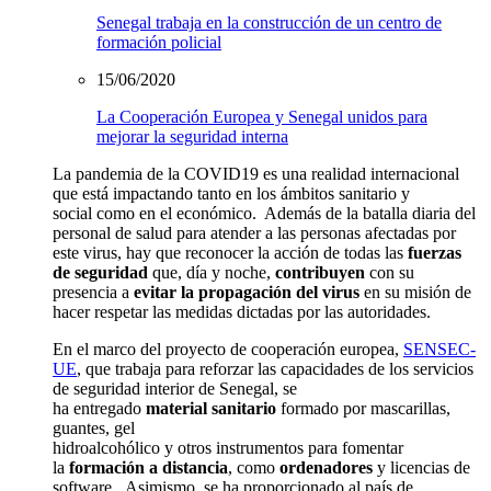
Senegal trabaja en la construcción de un centro de
formación policial
15/06/2020
La Cooperación Europea y Senegal unidos para
mejorar la seguridad interna
La pandemia de la
COVID19
es un
a
realidad internacional
que está impactando
tanto en l
os ámbitos sanitario y
social
como en el económico.
Además de la batalla diaria del
personal de salud para atender a las personas afectadas por
este virus, hay que
reconocer
la acción de todas las
fuerzas
de seguridad
que
,
día y noche,
contribuyen
con su
presencia
a
evitar la
propagación del virus
e
n su misión de
hacer
respet
ar
las medidas dictadas por las autoridades.
En el marco
del proyecto de cooperación europea
,
SENSEC-
UE
,
que trabaja para
reforzar las capacidades de los servicios
de seguridad interior
de Senegal
, se
ha
entregado
material
sanitario
formado por
mascarillas,
guantes, gel
hidroalcohólico
y
otros
instrumentos
para
fomentar
la
formación a distancia
,
como
ordenadores
y licencias de
software.
Asimismo,
se ha
proporcionado al país
de