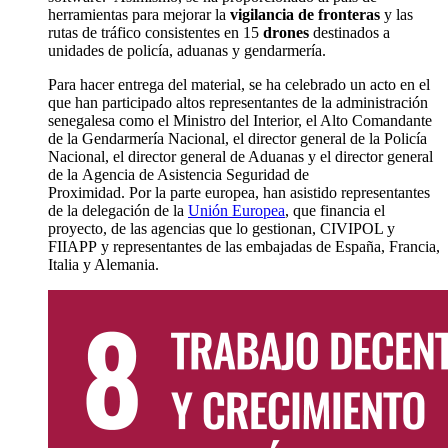
herramientas para mejorar la
vigilancia de fronteras
y las
rutas de tráfico
consistentes en
15
drones
destinados
a
unidades de policía, aduanas y gendarmería
.
Para hacer entrega del material, s
e ha celebrado un
acto en el
que han participado altos representantes de la administración
senegalesa como
e
l
M
inistro
del Interior, el Alto Comandante
de la Gendarmería Nacional, el
d
irector
g
eneral de la Policía
Nacional, el
d
irector
g
eneral de Aduanas y el director
g
eneral
de la
A
gencia de Asistencia Seguridad de
Proximidad.
Por
la
parte
europea, han asistido re
presentantes
de la
d
elegación de la
Unión Europea
, que financia el
proyecto
,
de las agencias que
lo
gestionan,
CIVIPOL y
FIIAPP
y representantes de las embajadas de España, Francia,
Italia y Alemania.