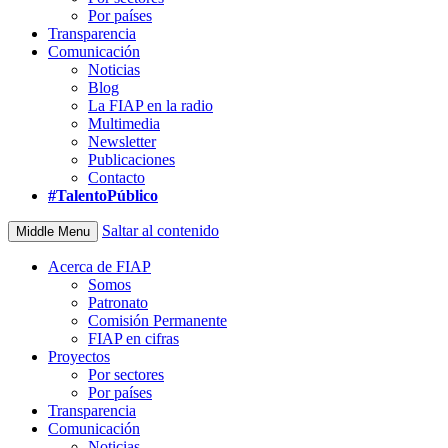
Por países
Transparencia
Comunicación
Noticias
Blog
La FIAP en la radio
Multimedia
Newsletter
Publicaciones
Contacto
#TalentoPúblico
Saltar al contenido
Middle Menu
Acerca de FIAP
Somos
Patronato
Comisión Permanente
FIAP en cifras
Proyectos
Por sectores
Por países
Transparencia
Comunicación
Noticias