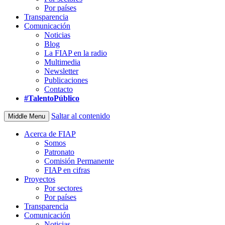
Por países
Transparencia
Comunicación
Noticias
Blog
La FIAP en la radio
Multimedia
Newsletter
Publicaciones
Contacto
#TalentoPúblico
Saltar al contenido
Middle Menu
Acerca de FIAP
Somos
Patronato
Comisión Permanente
FIAP en cifras
Proyectos
Por sectores
Por países
Transparencia
Comunicación
Noticias