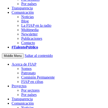
Por países
Transparencia
Comunicación
Noticias
Blog
La FIAP en la radio
Multimedia
Newsletter
Publicaciones
Contacto
#TalentoPúblico
Saltar al contenido
Middle Menu
Acerca de FIAP
Somos
Patronato
Comisión Permanente
FIAP en cifras
Proyectos
Por sectores
Por países
Transparencia
Comunicación
Noticias