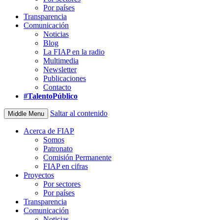
Por países
Transparencia
Comunicación
Noticias
Blog
La FIAP en la radio
Multimedia
Newsletter
Publicaciones
Contacto
#TalentoPúblico
Saltar al contenido
Middle Menu
Acerca de FIAP
Somos
Patronato
Comisión Permanente
FIAP en cifras
Proyectos
Por sectores
Por países
Transparencia
Comunicación
Noticias