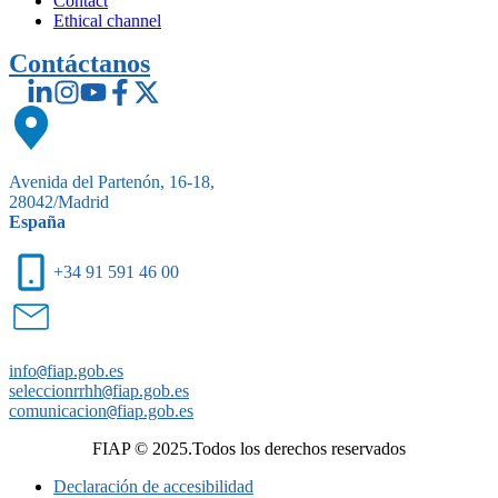
Contact
Ethical channel
Contáctanos
Avenida del Partenón, 16-18,
28042/Madrid
España
+34 91 591 46 00
info
@
fiap.gob.es
seleccionrrhh
@
fiap.gob.es
comunicacion
@
fiap.gob.es
FIAP © 2025.Todos los derechos reservados
Declaración de accesibilidad