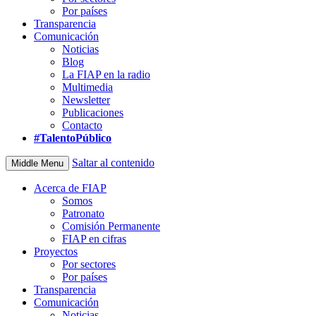
Por países
Transparencia
Comunicación
Noticias
Blog
La FIAP en la radio
Multimedia
Newsletter
Publicaciones
Contacto
#TalentoPúblico
Saltar al contenido
Middle Menu
Acerca de FIAP
Somos
Patronato
Comisión Permanente
FIAP en cifras
Proyectos
Por sectores
Por países
Transparencia
Comunicación
Noticias