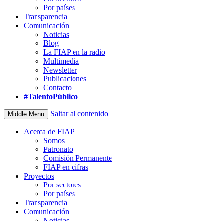
Por países
Transparencia
Comunicación
Noticias
Blog
La FIAP en la radio
Multimedia
Newsletter
Publicaciones
Contacto
#TalentoPúblico
Saltar al contenido
Middle Menu
Acerca de FIAP
Somos
Patronato
Comisión Permanente
FIAP en cifras
Proyectos
Por sectores
Por países
Transparencia
Comunicación
Noticias