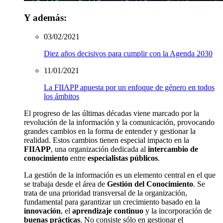
Y además:
03/02/2021
Diez años decisivos para cumplir con la Agenda 2030
11/01/2021
La FIIAPP apuesta por un enfoque de género en todos
los ámbitos
El progreso de las últimas décadas viene marcado por la
revolución de la información y la comunicación
,
provocando
grandes
cambios en la forma de entender y gestionar la
realidad
.
Estos cambios tienen especial impacto en la
FIIAPP
, una organización
dedicada al
intercambio de
conocimiento
entre
especialistas públicos
.
La gestión de
la información
es un
elemento central
en el que
se trabaja
desde el área de
Gestión del Conocimiento
. Se
trata de una prioridad transversal de la organización
,
fundamental para garantizar un crecimiento
basado en la
innovación
, el
aprendizaje continuo
y la incorporación de
buenas práctica
s
.
No
consiste
sólo
en
gestionar el