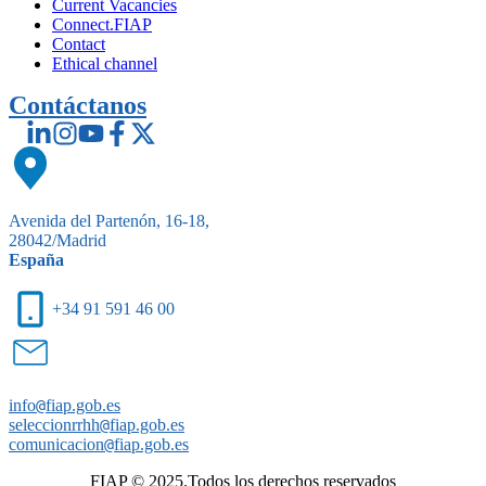
Current Vacancies
Connect.FIAP
Contact
Ethical channel
Contáctanos
Avenida del Partenón, 16-18,
28042/Madrid
España
+34 91 591 46 00
info
@
fiap.gob.es
seleccionrrhh
@
fiap.gob.es
comunicacion
@
fiap.gob.es
FIAP © 2025.Todos los derechos reservados