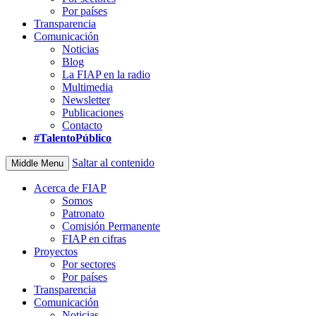
Por países
Transparencia
Comunicación
Noticias
Blog
La FIAP en la radio
Multimedia
Newsletter
Publicaciones
Contacto
#TalentoPúblico
Saltar al contenido
Middle Menu
Acerca de FIAP
Somos
Patronato
Comisión Permanente
FIAP en cifras
Proyectos
Por sectores
Por países
Transparencia
Comunicación
Noticias