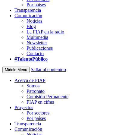
Por países
Transparencia
Comunicación
Noticias
Blog
La FIAP en la radio
Multimedia
Newsletter
Publicaciones
Contacto
#TalentoPúblico
Saltar al contenido
Middle Menu
Acerca de FIAP
Somos
Patronato
Comisión Permanente
FIAP en cifras
Proyectos
Por sectores
Por países
Transparencia
Comunicación
Noticias