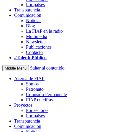
Por países
Transparencia
Comunicación
Noticias
Blog
La FIAP en la radio
Multimedia
Newsletter
Publicaciones
Contacto
#TalentoPúblico
Saltar al contenido
Middle Menu
Acerca de FIAP
Somos
Patronato
Comisión Permanente
FIAP en cifras
Proyectos
Por sectores
Por países
Transparencia
Comunicación
Noticias