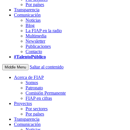
Por países
Transparencia
Comunicación
Noticias
Blog
La FIAP en la radio
Multimedia
Newsletter
Publicaciones
Contacto
#TalentoPúblico
Saltar al contenido
Middle Menu
Acerca de FIAP
Somos
Patronato
Comisión Permanente
FIAP en cifras
Proyectos
Por sectores
Por países
Transparencia
Comunicación
Noticias