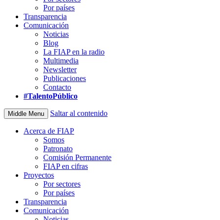
Por países
Transparencia
Comunicación
Noticias
Blog
La FIAP en la radio
Multimedia
Newsletter
Publicaciones
Contacto
#TalentoPúblico
Saltar al contenido
Middle Menu
Acerca de FIAP
Somos
Patronato
Comisión Permanente
FIAP en cifras
Proyectos
Por sectores
Por países
Transparencia
Comunicación
Noticias