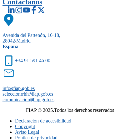
Contáctanos
Avenida del Partenón, 16-18,
28042/Madrid
España
+34 91 591 46 00
info
@
fiap.gob.es
seleccionrrhh
@
fiap.gob.es
comunicacion
@
fiap.gob.es
FIAP © 2025.Todos los derechos reservados
Declaración de accesibilidad
Copyright
Aviso Legal
Política de privacidad