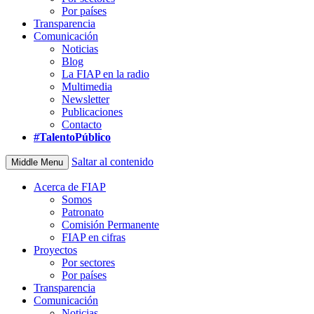
Por países
Transparencia
Comunicación
Noticias
Blog
La FIAP en la radio
Multimedia
Newsletter
Publicaciones
Contacto
#TalentoPúblico
Saltar al contenido
Middle Menu
Acerca de FIAP
Somos
Patronato
Comisión Permanente
FIAP en cifras
Proyectos
Por sectores
Por países
Transparencia
Comunicación
Noticias