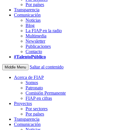
Por países
Transparencia
Comunicación
Noticias
Blog
La FIAP en la radio
Multimedia
Newsletter
Publicaciones
Contacto
#TalentoPúblico
Saltar al contenido
Middle Menu
Acerca de FIAP
Somos
Patronato
Comisión Permanente
FIAP en cifras
Proyectos
Por sectores
Por países
Transparencia
Comunicación
Noticias