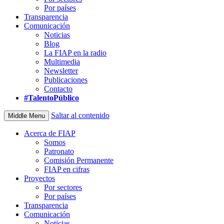
Por países
Transparencia
Comunicación
Noticias
Blog
La FIAP en la radio
Multimedia
Newsletter
Publicaciones
Contacto
#TalentoPúblico
Saltar al contenido
Middle Menu
Acerca de FIAP
Somos
Patronato
Comisión Permanente
FIAP en cifras
Proyectos
Por sectores
Por países
Transparencia
Comunicación
Noticias