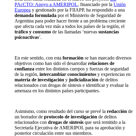
PAcCTO
:
Apoyo
a AMERIPOL
,
financiado
por
la
Unión
Europea
y
gestionado
por
la FIIAPP, ha
respondido
a
una
demanda
formulada
por
el
Ministerio
de
Seguridad
de
Argentina para
poder
hacer
frente
a un
problema
creciente
que
afecta
cada
vez
más
a
todos
los
países
de la
región
, el
tráfico
y
consumo
de las
llamadas
‘
nuevas
sustancias
psicoactivas
’.
En este
sentido
, con
esta
formación
se han
marcado
diversos
objetivos
como
han
sido
el
desarrollar
relaciones de
confianza
entre los distintos cuerpos y fuerzas de seguridad
de la región,
i
ntercambiar conocimientos
y experiencias en
materia de investigación
y
judicialización
de delitos
relacionados con drogas de síntesis e identificar y evaluar la
amenaza en los distintos países participantes.
Asimismo, como resultado del curso se prevé la
redacción
de
un borrador
de
protocolo de investigación
de delitos
relacionados con
drogas de síntesis
que será remitido a la
Secretaría Ejecutiva de AMERIPOL para su aprobación y
posterior circulación entre sus miembros.