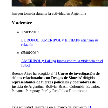
Imagen tomada durante la actividad en Argentina
Y además:
17/09/2019
EUROPOL, AMERIPOL y la FIIAPP afianzan su
relación
05/06/2019
AMERIPOL y LaLiga juntos contra la violencia en el
fútbol
Buenos Aires ha
acogido
el
‘I
Curso
de
investigación
de
delitos
relacionados
con
Drogas
de
Síntesis
’
dirigido
a
representantes
de
fuerzas
policiales
y
operadores
de
justicia
de Argentina, Bolivia, Brasil, Colombia,
Ecuador
,
Panamá, Paraguay,
Perú
y República
Dominicana
.
Esta
actividad
,
realizada
en el
marco
del
proyecto
EL