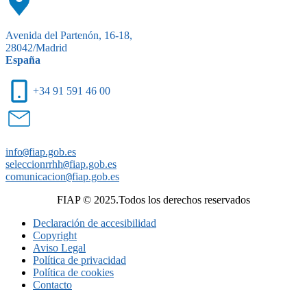
Avenida del Partenón, 16-18,
28042/Madrid
España
+34 91 591 46 00
info
@
fiap.gob.es
seleccionrrhh
@
fiap.gob.es
comunicacion
@
fiap.gob.es
FIAP © 2025.Todos los derechos reservados
Declaración de accesibilidad
Copyright
Aviso Legal
Política de privacidad
Política de cookies
Contacto