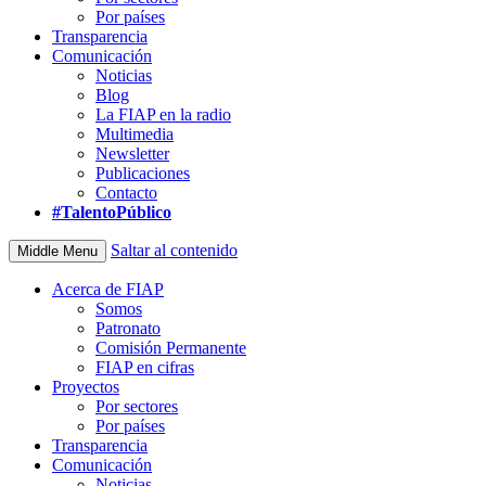
Por países
Transparencia
Comunicación
Noticias
Blog
La FIAP en la radio
Multimedia
Newsletter
Publicaciones
Contacto
#TalentoPúblico
Saltar al contenido
Middle Menu
Acerca de FIAP
Somos
Patronato
Comisión Permanente
FIAP en cifras
Proyectos
Por sectores
Por países
Transparencia
Comunicación
Noticias