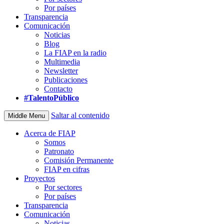
Por países
Transparencia
Comunicación
Noticias
Blog
La FIAP en la radio
Multimedia
Newsletter
Publicaciones
Contacto
#TalentoPúblico
Saltar al contenido
Middle Menu
Acerca de FIAP
Somos
Patronato
Comisión Permanente
FIAP en cifras
Proyectos
Por sectores
Por países
Transparencia
Comunicación
Noticias