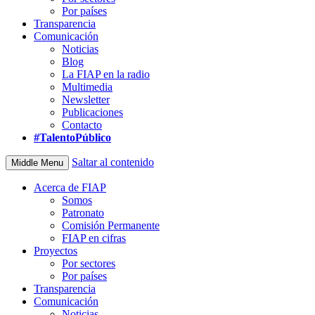
Por países
Transparencia
Comunicación
Noticias
Blog
La FIAP en la radio
Multimedia
Newsletter
Publicaciones
Contacto
#TalentoPúblico
Saltar al contenido
Middle Menu
Acerca de FIAP
Somos
Patronato
Comisión Permanente
FIAP en cifras
Proyectos
Por sectores
Por países
Transparencia
Comunicación
Noticias