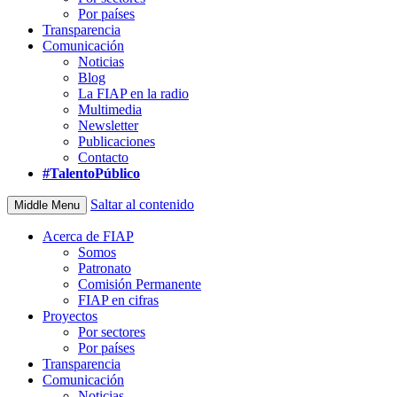
Por países
Transparencia
Comunicación
Noticias
Blog
La FIAP en la radio
Multimedia
Newsletter
Publicaciones
Contacto
#TalentoPúblico
Saltar al contenido
Middle Menu
Acerca de FIAP
Somos
Patronato
Comisión Permanente
FIAP en cifras
Proyectos
Por sectores
Por países
Transparencia
Comunicación
Noticias