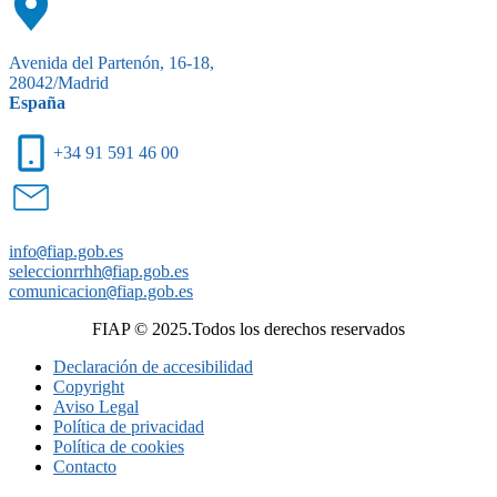
Avenida del Partenón, 16-18,
28042/Madrid
España
+34 91 591 46 00
info
@
fiap.gob.es
seleccionrrhh
@
fiap.gob.es
comunicacion
@
fiap.gob.es
FIAP © 2025.Todos los derechos reservados
Declaración de accesibilidad
Copyright
Aviso Legal
Política de privacidad
Política de cookies
Contacto