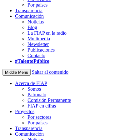
Por países
Transparencia
Comunicación
Noticias
Blog
La FIAP en la radio
Multimedia
Newsletter
Publicaciones
Contacto
#TalentoPúblico
Saltar al contenido
Middle Menu
Acerca de FIAP
Somos
Patronato
Comisión Permanente
FIAP en cifras
Proyectos
Por sectores
Por países
Transparencia
Comunicación
Noticias