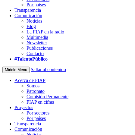
Por países
Transparencia
Comunicación
Noticias
Blog
La FIAP en la radio
Multimedia
Newsletter
Publicaciones
Contacto
#TalentoPúblico
Saltar al contenido
Middle Menu
Acerca de FIAP
Somos
Patronato
Comisión Permanente
FIAP en cifras
Proyectos
Por sectores
Por países
Transparencia
Comunicación
Noticias