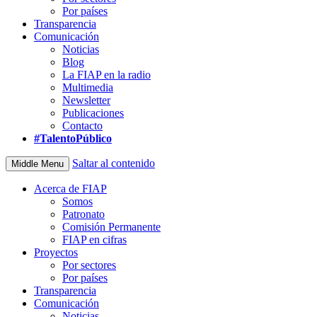
Por países
Transparencia
Comunicación
Noticias
Blog
La FIAP en la radio
Multimedia
Newsletter
Publicaciones
Contacto
#TalentoPúblico
Saltar al contenido
Middle Menu
Acerca de FIAP
Somos
Patronato
Comisión Permanente
FIAP en cifras
Proyectos
Por sectores
Por países
Transparencia
Comunicación
Noticias