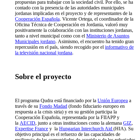
propuestas para trabajar con la sociedad civil. Por ello, se ha
contado con la presencia de las autoridades municipales
jordanas implicadas en el proyecto y de representantes de la
Cooperación Española
. Vicente Ortega, el coordinador de la
Oficina Técnica de Cooperación en Jordania, valoró muy
positivamente la colaboración con las instituciones jordanas,
tanto a nivel municipal como con el
Ministerio de Asuntos
Municipales jordano
. Asimismo, el encuentro ha tenido gran
repercusión en el país, siendo recogido por el
informativo de
la televisión nacional jordana
.
Sobre el proyecto
El programa Qudra está financiado por la
Unión Europea
a
través de su
Fondo Madad
(fondo fiduciario europeo en
respuesta a la crisis siria) y en su gestión participa la
Cooperación Española, representada por la FIIAPP y
la
AECID
, junto a otras instituciones como la alemana
GIZ
,
Expertise France
y la
Hungarian Interchurch Aid
(HIA). Su
objetivo principal es el refuerzo de las capacidades de
resiliencia de las comunidades de acogida y de los refugiados