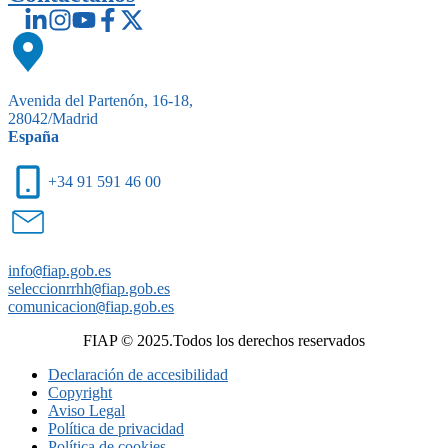
Avenida del Partenón, 16-18,
28042/Madrid
España
+34 91 591 46 00
info
@
fiap.gob.es
seleccionrrhh
@
fiap.gob.es
comunicacion
@
fiap.gob.es
FIAP © 2025.Todos los derechos reservados
Declaración de accesibilidad
Copyright
Aviso Legal
Política de privacidad
Política de cookies