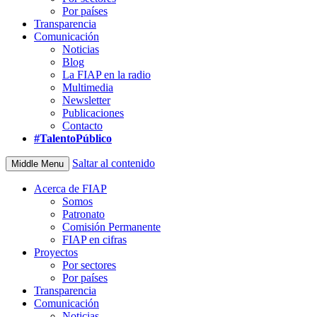
Por países
Transparencia
Comunicación
Noticias
Blog
La FIAP en la radio
Multimedia
Newsletter
Publicaciones
Contacto
#TalentoPúblico
Saltar al contenido
Middle Menu
Acerca de FIAP
Somos
Patronato
Comisión Permanente
FIAP en cifras
Proyectos
Por sectores
Por países
Transparencia
Comunicación
Noticias