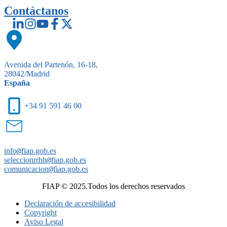
Contáctanos
Avenida del Partenón, 16-18,
28042/Madrid
España
+34 91 591 46 00
info
@
fiap.gob.es
seleccionrrhh
@
fiap.gob.es
comunicacion
@
fiap.gob.es
FIAP © 2025.Todos los derechos reservados
Declaración de accesibilidad
Copyright
Aviso Legal