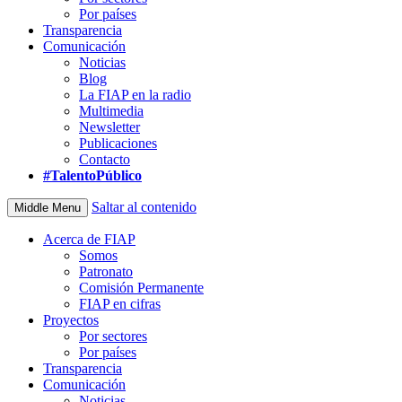
Por países
Transparencia
Comunicación
Noticias
Blog
La FIAP en la radio
Multimedia
Newsletter
Publicaciones
Contacto
#TalentoPúblico
Saltar al contenido
Middle Menu
Acerca de FIAP
Somos
Patronato
Comisión Permanente
FIAP en cifras
Proyectos
Por sectores
Por países
Transparencia
Comunicación
Noticias