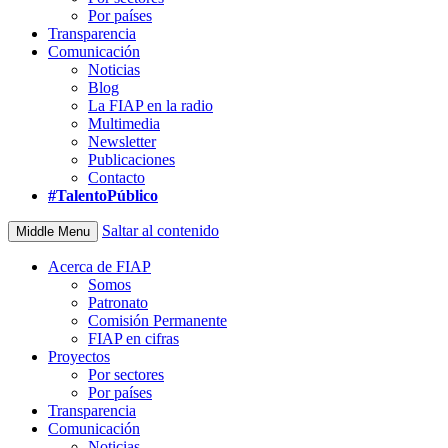
Por países
Transparencia
Comunicación
Noticias
Blog
La FIAP en la radio
Multimedia
Newsletter
Publicaciones
Contacto
#TalentoPúblico
Saltar al contenido
Middle Menu
Acerca de FIAP
Somos
Patronato
Comisión Permanente
FIAP en cifras
Proyectos
Por sectores
Por países
Transparencia
Comunicación
Noticias