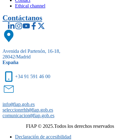
Contact
Ethical channel
Contáctanos
Avenida del Partenón, 16-18,
28042/Madrid
España
+34 91 591 46 00
info
@
fiap.gob.es
seleccionrrhh
@
fiap.gob.es
comunicacion
@
fiap.gob.es
FIAP © 2025.Todos los derechos reservados
Declaración de accesibilidad