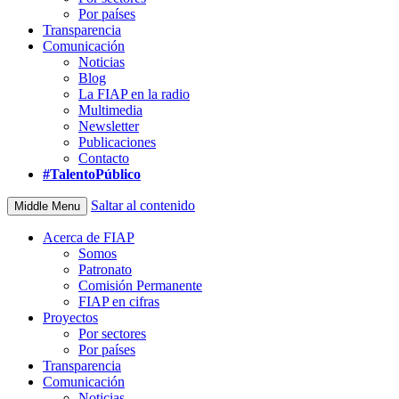
Por países
Transparencia
Comunicación
Noticias
Blog
La FIAP en la radio
Multimedia
Newsletter
Publicaciones
Contacto
#TalentoPúblico
Saltar al contenido
Middle Menu
Acerca de FIAP
Somos
Patronato
Comisión Permanente
FIAP en cifras
Proyectos
Por sectores
Por países
Transparencia
Comunicación
Noticias